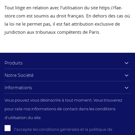
Tout litige en relation avec l’utilisation du site
https://fae-
store.com
est soumis au droit français. En dehors des cas où
la loi ne le permet pas, il est fait attribution exclusive de
juridiction aux tribunaux compétents de Paris.

Produits

Notre Société

Informations
Vous pouvez vous désinscrire à tout moment. Vous trouverez
pour cela nos informations de contact dans les conditions
d'utilisation du site.
J'accepte les conditions générales et la politique de