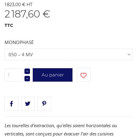
1 823,00 € HT
2 187,60 €
TTC
MONOPHASÉ
Au panier
favorite_border
Les tourelles d'extraction, qu'elles soient horizontales ou
verticales, sont conçues pour évacuer l'air des cuisines