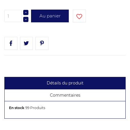
Au panier
favorite_border
Détails du produit
Commentaires
En stock
99 Produits