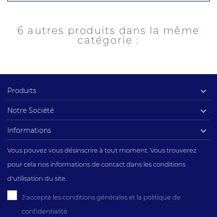
6 autres produits dans la même
catégorie :

Produits

Notre Société

Informations
Vous pouvez vous désinscrire à tout moment. Vous trouverez
pour cela nos informations de contact dans les conditions
d'utilisation du site.
J'accepte les conditions générales et la politique de
confidentialité