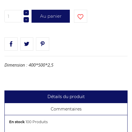
Au panier
favorite_border
Dimension : 400*500*2,5
Détails du produit
Commentaires
En stock
100 Produits