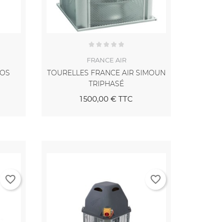
FRANCE AIR
MOS
TOURELLES FRANCE AIR SIMOUN
TRIPHASÉ
1 500,00 €
TTC
favorite_border
favorite_border