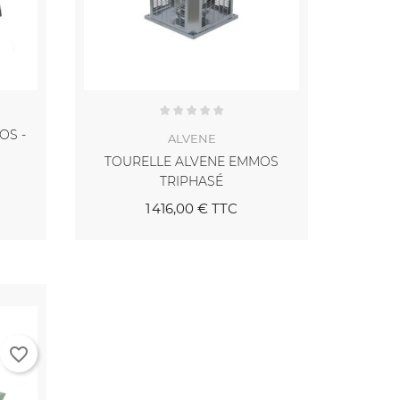
OS -
ALVENE
TOURELLE ALVENE EMMOS
TRIPHASÉ
1 416,00 €
TTC
favorite_border