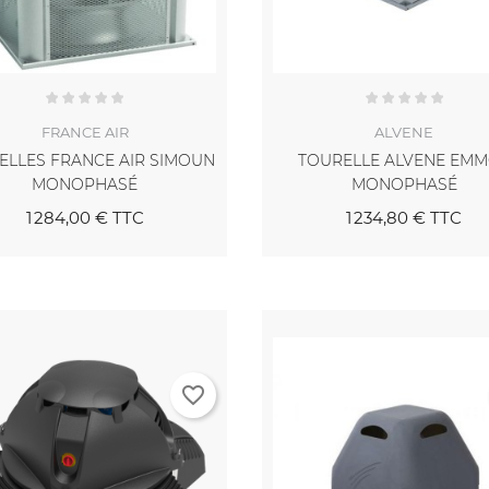
FRANCE AIR
ALVENE
ELLES FRANCE AIR SIMOUN
TOURELLE ALVENE EM
MONOPHASÉ
MONOPHASÉ
1 284,00 €
TTC
1 234,80 €
TTC
favorite_border