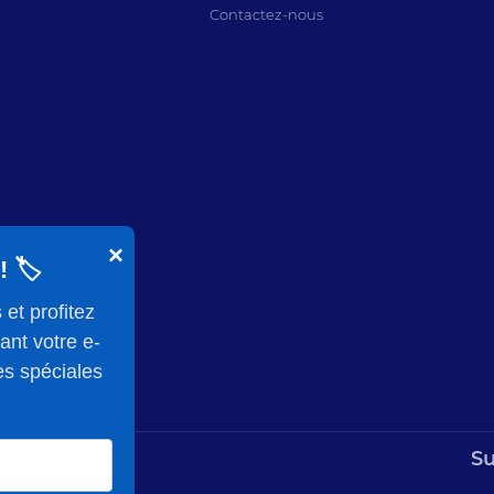
Contactez-nous
×
 🏷️
et profitez
ant votre e-
es spéciales
Su