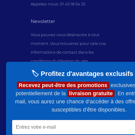
Appelez-nous: 01 45 18 54 25
Newsletter
Vous pouvez vous désinscrire à tout
moment. Vous trouverez pour cela nos
informations de contact dans les
conditions d'utilisation du site.
🏷️ Profitez d'avantages exclusifs !
J'accepte les conditions générales
et la politique de confidentialité
Recevez peut-être des promotions
exclusives 
potentiellement de la
livraison gratuite
. En entr
mail, vous aurez une chance d’accéder à des offr
susceptibles d’être disponibles.
© 2024 France Affaire Equipement.