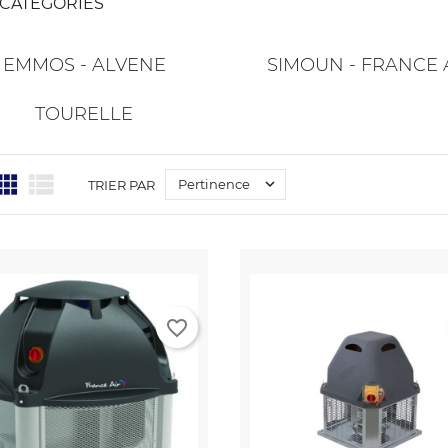
CATÉGORIES
EMMOS - ALVENE
SIMOUN - FRANCE 
TOURELLE



Pertinence
TRIER PAR
favorite_border