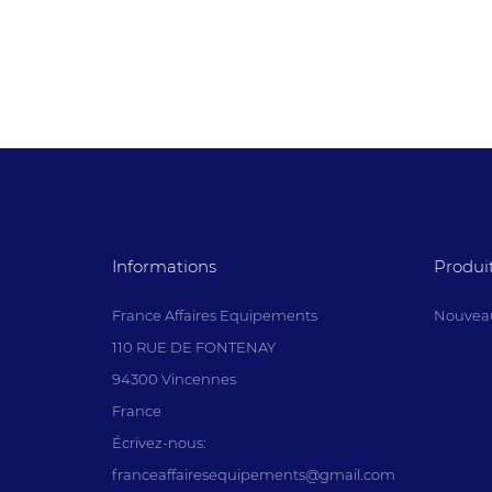
Informations
Produi
France Affaires Equipements
Nouveau
110 RUE DE FONTENAY
94300 Vincennes
France
Écrivez-nous:
franceaffairesequipements@gmail.com