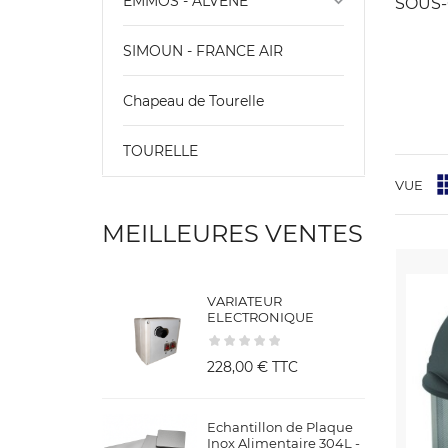
keyboard_arrow_down
EMMOS - ALVENE
SOUS-
SIMOUN - FRANCE AIR
Chapeau de Tourelle
TOURELLE
VUE
MEILLEURES VENTES
VARIATEUR
ELECTRONIQUE
228,00 €
TTC
Echantillon de Plaque
Inox Alimentaire 304L -