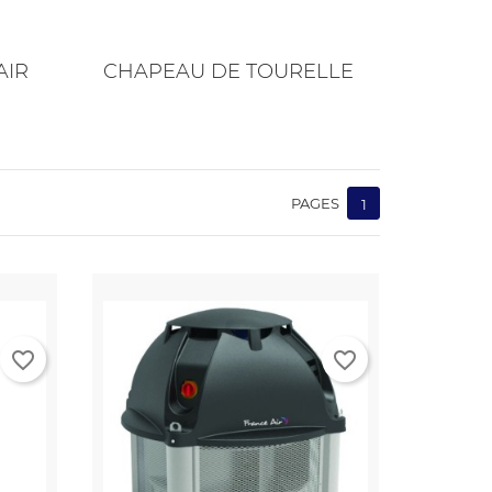
AIR
CHAPEAU DE TOURELLE
PAGES
1
favorite_border
favorite_border