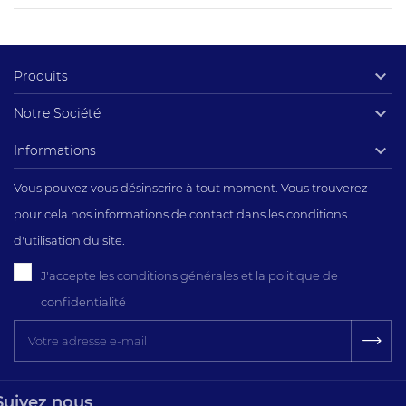

Produits

Notre Société

Informations
Vous pouvez vous désinscrire à tout moment. Vous trouverez
pour cela nos informations de contact dans les conditions
d'utilisation du site.
J'accepte les conditions générales et la politique de
confidentialité
Suivez nous