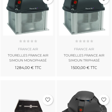
FRANCE AIR
FRANCE AIR
TOURELLES FRANCE AIR
TOURELLES FRANCE AIR
SIMOUN MONOPHASÉ
SIMOUN TRIPHASÉ
1 284,00 €
1 500,00 €
TTC
TTC
favorite_border
favorite_border