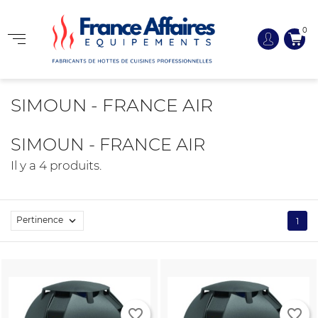
0
SIMOUN - FRANCE AIR
SIMOUN - FRANCE AIR
Il y a 4 produits.
Pertinence

1
favorite_border
favorite_border