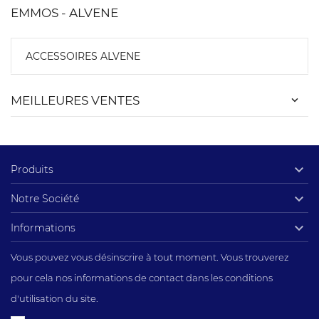
EMMOS - ALVENE
ACCESSOIRES ALVENE
MEILLEURES VENTES

Produits

Notre Société

Informations
Vous pouvez vous désinscrire à tout moment. Vous trouverez
pour cela nos informations de contact dans les conditions
d'utilisation du site.