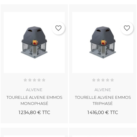
favorite_border
favorite_border
ALVENE
ALVENE
TOURELLE ALVENE EMMOS
TOURELLE ALVENE EMMOS
MONOPHASÉ
TRIPHASÉ
1 234,80 €
1 416,00 €
TTC
TTC