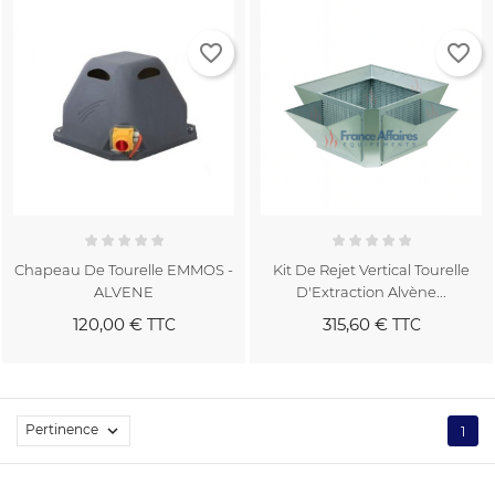
favorite_border
favorite_border
Chapeau De Tourelle EMMOS -
Kit De Rejet Vertical Tourelle
ALVENE
D'Extraction Alvène...
120,00 €
315,60 €
TTC
TTC
Pertinence

1